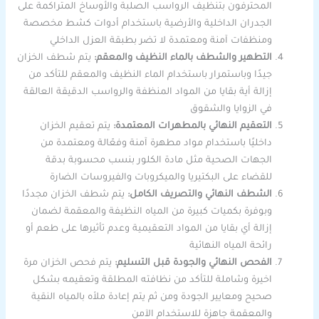
المحترفون بتنظيف الرواسب الصلبة والأوساخ المتراكمة على
الجدران الداخلية والأرضية باستخدام أدوات كشط مخصصة
ومنظفات آمنة ومعتمدة لا تضر بطبقة العزل الداخلي
التطهير والشطف بالماء النظيف والمعقم:
يتم شطف الخزان
جيدًا وباستمرار باستخدام الماء النظيف والمعقم للتأكد من
إزالة أية بقايا من المواد المنظفة والرواسب الدقيقة العالقة
في الزوايا والشقوق
التعقيم النهائي بالمطهرات المعتمدة:
يتم تعقيم الخزان
داخليًا باستخدام مواد مطهرة آمنة وفعّالة ومعتمدة من
الجهات الصحية مثل مادة الكلور بنسب محسوبة بدقة
للقضاء على البكتيريا والميكروبات والفيروسات الضارة
الشطف النهائي والتصريف الكامل:
يتم شطف الخزان مجددًا
وبوفرة بكميات كبيرة من المياه النظيفة والمعقمة لضمان
إزالة أي بقايا من المواد التعقيمية وعدم تأثيرها على طعم أو
رائحة المياه النهائية
الفحص النهائي والجودة قبل التسليم:
يتم فحص الخزان مرة
اخيرة وشاملة للتأكد من نظافته المطلقة وتعقيمه بشكل
صحيح ومعايير الجودة ومن ثم يتم إعادة ملأه بالمياه النقية
والمعقمة جاهزة للاستخدام الآمن