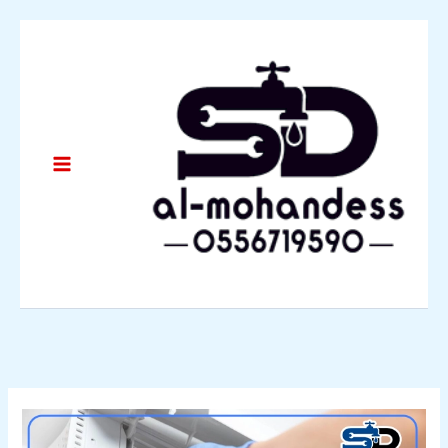
خطي
لى
لمحتوى