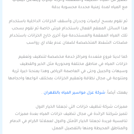
صغير من المياه النظيفة والمعقمة واتركه ليذوب ويتفاعل كيميائيًا
مع المياه لمدة زمنية محددة محسوبة بدقة
ثم نقوم بمسح أرضيات وجدران وأسقف الخزانات الداخلية باستخدام
هذا السائل المعقم الفعال باستخدام فرش خاصة ثم نقوم بسحب
تلك المياه المعقمة والمستخدمة مرة أخرى خارج الخزانات باستخدام
مضخات الشفط المتخصصة لضمان عدم بقاء اي رواسب
كما لدينا فروع متعددة ومراكز خدمة مخصصة لتنظيف وتعقيم
خزانات المياه في مناطق مختلفة ومحورية مثل الخبر والقطيف
وسيهات والجبيل وحتى في العاصمة الرياض وهذا يمنحنا خبرة ثرية
ومتنوعة في مجال نظافة وتعقيم الخزانات بمختلف انواعها واحجامها
يهمك أيضاً:
شركة عزل مواسير المياه بالظهران
.
مميزات شركة تنظيف خزانات التي تجعلنا الخيار الاول
تتميز شركتنا الرائدة في مجال تنظيف خزانات المياه بعدة مميزات
تنافسية فريدة تجعلنا الخيار الأمثل والاول لعملائنا الكرام في الدمام
والمناطق المحيطة ومنها بالتفصيل الممل: