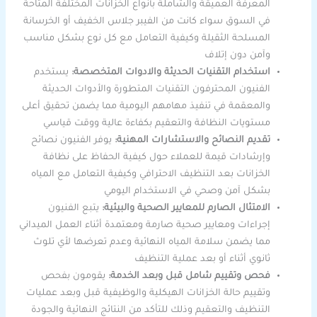
المعرفة العميقة والشاملة بأنواع الخزانات المختلفة المتاحة
في السوق سواء كانت من الفيبر جلاس الخفيف أو الخرسانة
المسلحة الثقيلة وكيفية التعامل مع كل نوع بشكل مناسب
وآمن دون إتلاف
استخدام التقنيات الحديثة والادوات المتخصصة:
يستخدم
الفنيون المحترفون التقنيات المتطورة والأدوات الحديثة
والمعقمة في تنفيذ مهامهم اليومية مما يضمن تحقيق أعلى
مستويات النظافة والتعقيم بكفاءة عالية ووقت قياسي
تقديم النصائح والاستشارات المهنية:
يوفر الفنيون نصائح
وإرشادات قيمة للعملاء حول كيفية الحفاظ على نظافة
الخزانات بعد التنظيف الاحترافي وكيفية التعامل مع المياه
بشكل آمن وصحي في الاستخدام اليومي
الامتثال الصارم للمعايير الصحية والبيئية:
يتبع الفنيون
إجراءات ومعايير صحية صارمة ومعتمدة أثناء العمل الميداني
مما يضمن سلامة المياه النهائية وعدم تعرضها لأي تلوث
ثانوي أثناء أو بعد عملية التنظيف
فحص وتقييم شامل قبل وبعد الخدمة:
يقومون بفحص
وتقييم حالة الخزانات الهيكلية والوظيفية قبل وبعد عمليات
التنظيف والتعقيم وذلك للتأكد من النتائج النهائية والجودة