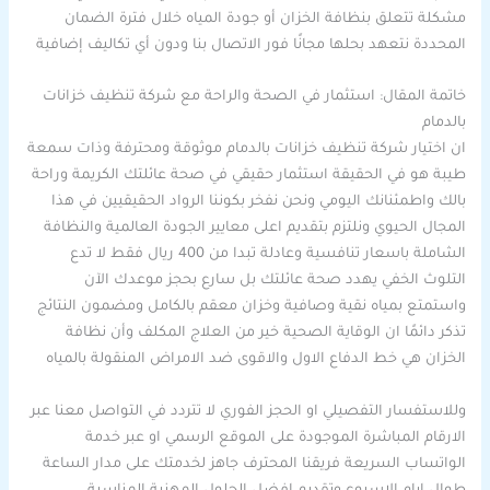
مشكلة تتعلق بنظافة الخزان أو جودة المياه خلال فترة الضمان
المحددة نتعهد بحلها مجانًا فور الاتصال بنا ودون أي تكاليف إضافية
خاتمة المقال: استثمار في الصحة والراحة مع شركة تنظيف خزانات
بالدمام
ان اختيار شركة تنظيف خزانات بالدمام موثوقة ومحترفة وذات سمعة
طيبة هو في الحقيقة استثمار حقيقي في صحة عائلتك الكريمة وراحة
بالك واطمئنانك اليومي ونحن نفخر بكوننا الرواد الحقيقيين في هذا
المجال الحيوي ونلتزم بتقديم اعلى معايير الجودة العالمية والنظافة
الشاملة باسعار تنافسية وعادلة تبدا من 400 ريال فقط لا تدع
التلوث الخفي يهدد صحة عائلتك بل سارع بحجز موعدك الآن
واستمتع بمياه نقية وصافية وخزان معقم بالكامل ومضمون النتائج
تذكر دائمًا ان الوقاية الصحية خير من العلاج المكلف وأن نظافة
الخزان هي خط الدفاع الاول والاقوى ضد الامراض المنقولة بالمياه
وللاستفسار التفصيلي او الحجز الفوري لا تتردد في التواصل معنا عبر
الارقام المباشرة الموجودة على الموقع الرسمي او عبر خدمة
الواتساب السريعة فريقنا المحترف جاهز لخدمتك على مدار الساعة