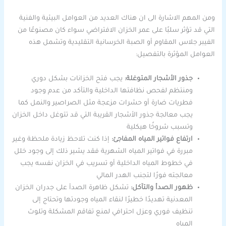
ومن المهم الاشارة الى ان هناك العديد من العوامل البيئية والفنية
التي قد تؤثر سلبًا على عمر الخزان الافتراضي سواء كان مصنوعًا من
الفيبر جلاس المقاوم أو الصبة الخرسانية التقليدية وتشمل هذه
العوامل المؤثرة بالتفصيل:
جذور الأشجار المتوغلة:
يجب فتح الخزانات بشكل دوري
ومنتظم لفحص نظافتها الداخلية والتأكد من عدم وجود
فطريات ضارة أو حشرات مزعجة مثل الصراصير والنمل كما
يجب معالجة جذور الأشجار القريبة التي قد تتوغل داخل الخزان
وتسبب شروخًا هيكلية
ارتفاع فواتير المياه المفاجئ:
إذا كنت تلاحظ زيادة ملحظة وغير
مبررة في فواتير المياه الشهرية فقد يشير ذلك إلى وجود خلل
في خطوط المياه الداخلية أو تسريب في الخزان نفسه يجب
معالجته فورًا لتجنب الهدر المالي
ظهور الصدأ والتآكل:
تشكل ظاهرة الصدأ على جدران الخزان
المعدنية تهديدًا خطيرًا لنقاء المياه وجودتها وتحتاج إلى
تنظيف فوري وعزل احترافي لمنع تفاقم المشكلة وتلوث
المياه