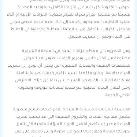
مميزات شركتنا الرائدة في تنظيف وعزل الخزانات بالدمام
نحرص دائمًا وبشكل دائم على التزامنا الكامل بالمواعيد المحددة
مسبقًا مع عملائنا الكرام سواء للقيام بمعاينة الخزانات الأولية أو أثناء
عملية التنظيف الفعلية وبالإضافة إلى ذلك نقدم خدمة فحص مجاني
وشامل للخزانات للتحقق من سلامتها الهيكلية وجودتها في الحفاظ
على المياه ومنع أي تسريب محتمل
ومن المعروف ان معظم خزانات المياه في المنطقة الشرقية
مصنوعة من الفيبر جلاس وبمرور الوقت الطويل قد تتعرض
للتشققات الدقيقة والفتحات الصغيرة التي يمكن أن تؤدي إلى تسريب
المياه بداخلها أو خارجها لهذا السبب نقدم خدمات صيانة شاملة
ومتكاملة لخزانات المياه من الفيبر جلاس بدءًا من عزلها الاحترافي
وحتى أعمال اللحام الدقيقة مع تقديم ضمانات موثوقة ومكتوبة
تغطي الخدمة
وبالنسبة للخزانات الخرسانية التقليدية نقدم خدمات ترميم متطورة
تشمل معالجة الفتحات والشروخ العميقة التي قد تسبب تسرب
المياه المهدر ونستخدم أفضل المواد العازلة العالمية التي تتميز
بجودتها العالية ومقاومتها للعوامل الجوية والتي تحافظ على عمر