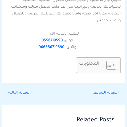
طوال ايام الاسبوع وتقديم افضل الحلول المهنية المناسبة
لاحتياجاتك الخاصة وميزانيتنا نحن هنا دائمًا لنجعل منزلك ومنشاتك
التجارية مكانًا اكثر صحة وامانًا ونقاءً لك ولعائلتك الكريمة وللعملاء
والمستخدمين
لطلب الخدمة الآن
جوال:
0556719590
واتس:
966556719590
المحتويات
→
المقالة السابقة
المقالة التالية
←
Related Posts