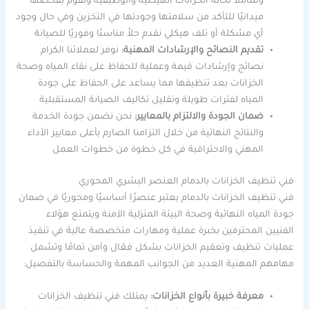
وشاملاً لحالة الخزانات الهيكلية والوظيفية ونقوم بفحصها
ميدانيًا للتأكد من سلامتها وجودتها في التخزين وفي حال وجود
أي مشكلة أو تلف هيكلي نقدم حلاً مناسبًا وفوريًا للصيانة
تقديم النصائح والإرشادات المهنية:
نوفر لعملائنا الكرام
نصائح وإرشادات قيمة وعملية للحفاظ على نقاء المياه وصحة
الخزانات بعد تنظيفها مما يساعد على الحفاظ على جودة
المياه لفترات طويلة وتقليل تكاليف الصيانة المستقبلية
ضمان الجودة والالتزام بالمعايير:
نحن نضمن جودة الخدمة
والنتائج النهائية من خلال التزامنا الصارم بأعلى معايير الأداء
المهني والاحترافية في كل خطوة من خطوات العمل
فني تنظيف الخزانات بالدمام العنصر البشري المحوري
فني تنظيف الخزانات بالدمام يعتبر عنصرًا أساسيًا ومحوريًا في ضمان
جودة المياه النهائية وصحة البيئة المنزلية الآمنة ويتمتع هؤلاء
الفنيين المحترفين بخبرة عملية ومهارات متخصصة عالية في تنفيذ
عمليات تنظيف وتعقيم الخزانات بشكل فعّال وآمن تمامًا وتشمل
مهامهم المهنية العديد من الجوانب المهمة والحساسة بالتفصيل:
معرفة خبيرة بأنواع الخزانات:
يمتلك فني تنظيف الخزانات