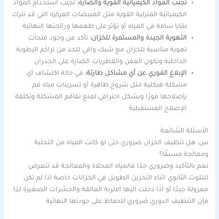
تجنب المواد الكيميائية القوية والضارة:
تجنب استخدام المواد
الكيميائية المنزلية القوية مثل المبيضات المركزة التي قد تترك
بقايا سامة في المياه أو تؤثر على طعمها ورائحتها النهائية
التهوية الجيدة والمستمرة للخزان:
تأكد من وجود فتحات
تهوية مناسبة للخزان مع شبك واقي للحد من تراكم الرطوبة
الداخلية وتكون العفن والفطريات الضارة على الجدران
الإبلاغ الفوري عن أي مشاكل طارئة:
في حالة اكتشاف أي
مشكلة هيكلية مثل شروخ ظاهرة أو تسريبات مياه قم
بإصلاحها فورًا وبشكل احترافي لمنع تفاقم المشكلة وتكلفة
الإصلاح المستقبلية
الأسئلة الشائعة
س: هل تنظيف الخزان ضروري حتى لو كانت المياه من التحلية
ومعالجة مسبقًا؟
نعم بالتأكيد وضروري جدًا فالمياه المحلاة والمعالجة قد تتعرض
للتلوث الثانوي اثناء التخزين الطويل في الخزانات خاصة اذا لم تكن
معزولة جيدًا أو اذا دخلت اليها الاتربة العالقة والحشرات الصغيرة لذا
فإن التنظيف الدوري ضروري للحفاظ على جودتها النهائية