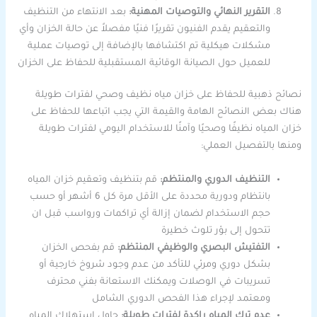
التقرير النهائي والتوصيات المهنية:
بعد الانتهاء من التنظيف
والتعقيم يقدم الفنيون تقريرًا فنيًا مفصلاً عن حالة الخزان وأي
مشكلات هيكلية تم اكتشافها بالإضافة إلى توصيات عملية
للعميل حول الصيانة الوقائية المستقبلية للحفاظ على الخزان
نصائح ذهبية للحفاظ على خزان مياه نظيف وصحي لفترات طويلة
هناك بعض النصائح الهامة والقيمة التي يجب اتباعها للحفاظ على
خزان المياه نظيفًا وصحيًا وآمنًا للاستخدام اليومي لفترات طويلة
ومنها بالتفصيل العملي:
التنظيف الدوري والمنتظم:
قم بتنظيف وتعقيم خزان المياه
بانتظام ودورية محددة على الأقل مرة كل 6 أشهر أو حسب
حجم الاستخدام لضمان إزالة أي تراكمات ورواسب قبل ان
تتحول إلى بؤر تلوث خطيرة
التفتيش البصري والوظيفي المنتظم:
قم بفحص الخزان
بشكل دوري ومرئي للتأكد من عدم وجود شروخ خارجية أو
تسريبات في الوصلات ويمكنك الاستعانة بفني محترف
ومعتمد لإجراء هذا الفحص الدوري الشامل
عدم ترك المياه راكدة لفترات طويلة:
حاول استهلاك المياه