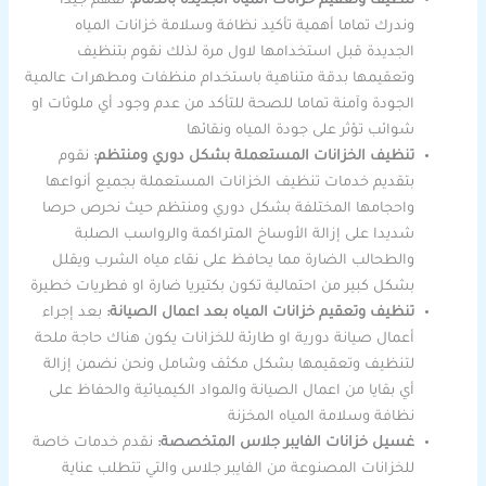
تنظيف وتعقيم خزانات المياه الجديدة بالدمام:
نفهم جيدا
وندرك تماما أهمية تأكيد نظافة وسلامة خزانات المياه
الجديدة قبل استخدامها لاول مرة لذلك نقوم بتنظيف
وتعقيمها بدقة متناهية باستخدام منظفات ومطهرات عالمية
الجودة وآمنة تماما للصحة للتأكد من عدم وجود أي ملوثات او
شوائب تؤثر على جودة المياه ونقائها
تنظيف الخزانات المستعملة بشكل دوري ومنتظم:
نقوم
بتقديم خدمات تنظيف الخزانات المستعملة بجميع أنواعها
واحجامها المختلفة بشكل دوري ومنتظم حيث نحرص حرصا
شديدا على إزالة الأوساخ المتراكمة والرواسب الصلبة
والطحالب الضارة مما يحافظ على نقاء مياه الشرب ويقلل
بشكل كبير من احتمالية تكون بكتيريا ضارة او فطريات خطيرة
تنظيف وتعقيم خزانات المياه بعد اعمال الصيانة:
بعد إجراء
أعمال صيانة دورية او طارئة للخزانات يكون هناك حاجة ملحة
لتنظيف وتعقيمها بشكل مكثف وشامل ونحن نضمن إزالة
أي بقايا من اعمال الصيانة والمواد الكيميائية والحفاظ على
نظافة وسلامة المياه المخزنة
غسيل خزانات الفايبر جلاس المتخصصة:
نقدم خدمات خاصة
للخزانات المصنوعة من الفايبر جلاس والتي تتطلب عناية