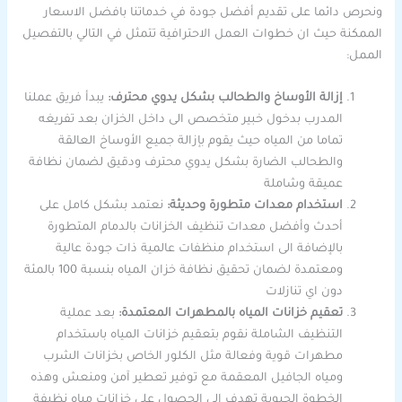
ونحرص دائما على تقديم أفضل جودة في خدماتنا بافضل الاسعار
الممكنة حيث ان خطوات العمل الاحترافية تتمثل في التالي بالتفصيل
الممل:
إزالة الأوساخ والطحالب بشكل يدوي محترف:
يبدأ فريق عملنا
المدرب بدخول خبير متخصص الى داخل الخزان بعد تفريغه
تماما من المياه حيث يقوم بإزالة جميع الأوساخ العالقة
والطحالب الضارة بشكل يدوي محترف ودقيق لضمان نظافة
عميقة وشاملة
استخدام معدات متطورة وحديثة:
نعتمد بشكل كامل على
أحدث وأفضل معدات تنظيف الخزانات بالدمام المتطورة
بالإضافة الى استخدام منظفات عالمية ذات جودة عالية
ومعتمدة لضمان تحقيق نظافة خزان المياه بنسبة 100 بالمئة
دون اي تنازلات
تعقيم خزانات المياه بالمطهرات المعتمدة:
بعد عملية
التنظيف الشاملة نقوم بتعقيم خزانات المياه باستخدام
مطهرات قوية وفعالة مثل الكلور الخاص بخزانات الشرب
ومياه الجافيل المعقمة مع توفير تعطير آمن ومنعش وهذه
الخطوة الحيوية تهدف الى الحصول على خزانات مياه نظيفة