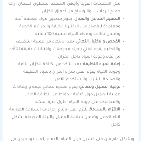
مثل المضخات القوية وأجهزة الشفط المتطورة لضمان إزالة
جميع الرواسب والأوساخ من أعماق الخزان
التعقيم الشامل والفعال:
يقوم بتطبيق مواد معقمة آمنة
ومعتمدة للقضاء على البكتيريا الضارة والجراثيم الخطرة
وضمان نظافة وصفاء المياه بنسبة 100 بالمئة
الفحص والاختبار النهائي:
بعد الانتهاء من عملية التنظيف
والتعقيم يقوم الفني بإجراء فحوصات واختبارات دقيقة للتأكد
من نقاء وجودة المياه داخل الخزان
إعادة المياه النظيفة:
بعد التأكد من نظافة الخزان التامة
وجودة المياه يقوم الفني بملء الخزان بالمياه النظيفة
والصالحة للشرب والاستخدام الآمن
توجيه العميل ونصائح:
يقوم بتقديم نصائح قيمة وإرشادات
عملية للعميل حول كيفية الحفاظ على نظافة الخزان
والمحافظة على جودة المياه اطول فترة ممكنة
الالتزام بالسلامة:
يلتزم الفني باتباع إجراءات السلامة الصارمة
اثناء العمل وضمان سلامة العميل والبيئة المحيطة بشكل
كامل
وبشكل عام فإن فني غسيل خزان المياه بالدمام يلعب دور حيوي في