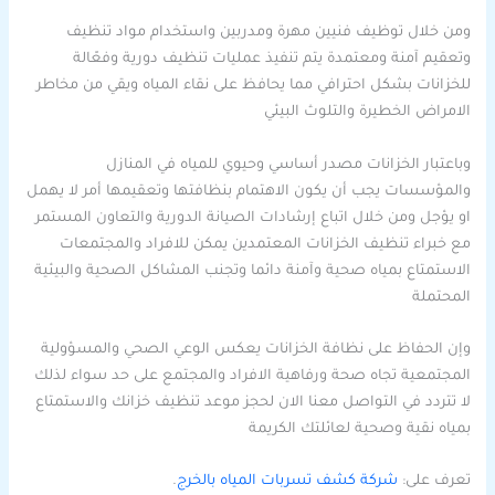
ومن خلال توظيف فنيين مهرة ومدربين واستخدام مواد تنظيف
وتعقيم آمنة ومعتمدة يتم تنفيذ عمليات تنظيف دورية وفعّالة
للخزانات بشكل احترافي مما يحافظ على نقاء المياه ويقي من مخاطر
الامراض الخطيرة والتلوث البيئي
وباعتبار الخزانات مصدر أساسي وحيوي للمياه في المنازل
والمؤسسات يجب أن يكون الاهتمام بنظافتها وتعقيمها أمر لا يهمل
او يؤجل ومن خلال اتباع إرشادات الصيانة الدورية والتعاون المستمر
مع خبراء تنظيف الخزانات المعتمدين يمكن للافراد والمجتمعات
الاستمتاع بمياه صحية وآمنة دائما وتجنب المشاكل الصحية والبيئية
المحتملة
وإن الحفاظ على نظافة الخزانات يعكس الوعي الصحي والمسؤولية
المجتمعية تجاه صحة ورفاهية الافراد والمجتمع على حد سواء لذلك
لا تتردد في التواصل معنا الان لحجز موعد تنظيف خزانك والاستمتاع
بمياه نقية وصحية لعائلتك الكريمة
تعرف على:
شركة كشف تسربات المياه بالخرج
.