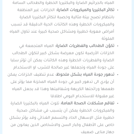
المياه بالجراثيم الضارة والبكتيريا الخطرة والطحالب السامة
تكاثر البكتيريا والميكروبات الضارة:
الخزانات غير المنظفة
بانتظام تصبح بيئة مثالية وخصبة لتكاثر البكتيريا الضارة
والميكروبات الخطرة وهذه الكائنات الحية الدقيقة قد تسبب
أمراض معوية خطيرة ومشاكل صحية كبيرة عند تناول المياه
الملوثة
تكوّن الطحالب والفطريات الضارة:
المياه المتجمعة في
الخزانات الأرضية تكون معرضة بشكل كبير لتكوّن الطحالب
الضارة والفطريات الخطرة وهذه الكائنات يمكن أن تؤثر سلبا
على جودة المياه وتجعلها غير صالحة للشرب او الاستخدام
تدهور جودة المياه بشكل ملحوظ:
عدم تنظيف الخزانات يمكن
أن يؤدي الى تدهور كبير في جودة المياه المخزنة مما يؤثر على
طعمها ورائحتها الكريهة وشفافيتها وهذا قد يجعل المياه
غير مقبولة للاستخدام اليومي اطلاقا
تفاقم مشكلات الصحة العامة:
تلوث المياه بالبكتيريا الضارة
والميكروبات الخطرة يمكن أن يتسبب في مشاكل صحية
خطيرة مثل الإسهال الحاد والتسمم الغذائي وقد يؤثر بشكل
خاص على الأطفال وكبار السن والاشخاص الذين يعانون من
جهاز مناعي ضعيف