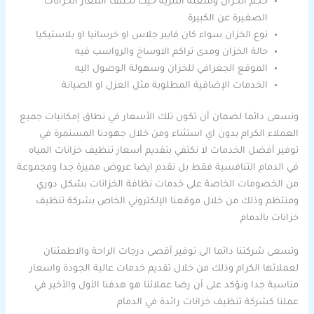
حجم الخزان وسعته اللترية حيث تختلف اسعار الخزانات
الصغيرة عن الكبيرة
نوع الخزان سواء كان فايبر جلاس او خرسانيا او بلاستيكيا
حالة الخزان ومدى تراكم الاوساخ والرواسب فيه
الموقع الجغرافي للخزان وسهولة الوصول اليه
الخدمات الإضافية المطلوبة مثل العزل او الصيانة
ونسعى دائما لضمان أن تكون تلك الأسعار في نطاق إمكانيات جميع
العملاء الكرام بدون اي استثناء ومن خلال جهودنا المستمرة في
توفير أفضل الخدمات لا نكتفي بتقديم أسعار تنظيف خزانات المياه
في الدمام التنافسية فقط بل نقدم ايضا عروض مميزة جدا ومجموعة
من الخصومات الخاصة على خدمات نظافة الخزانات بشكل دوري
ومنتظم وذلك من خلال موقعنا الإلكتروني الخاص بشركة تنظيف
خزانات بالدمام
وتسعى شركتنا دائما الى توفير أقصى درجات الراحة والاطمئنان
لعملائها الكرام وذلك من خلال تقديم خدمات عالية الجودة واسعار
مناسبة جدا ونؤكد على أن رضا عملائنا هو هدفنا الأول والأخير في
عملنا كشركة تنظيف خزانات رائدة في الدمام