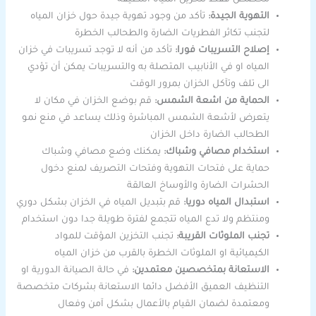
التهوية الجيدة:
تأكد من وجود تهوية جيدة حول خزان المياه
لتجنب تكاثر الفطريات الضارة والطحالب الخطرة
إصلاح التسريبات فورا:
تأكد من أنه لا توجد تسريبات في خزان
المياه او في الأنابيب المتصلة به والتسريبات يمكن أن تؤدي
الى تلف وتآكل الخزان بمرور الوقت
الحماية من اشعة الشمس:
قم بوضع الخزان في مكان لا
يتعرض لأشعة الشمس المباشرة وذلك يساعد في منع نمو
الطحالب الضارة داخل الخزان
استخدام مصافي وشباك:
يمكنك وضع مصافي وشباك
حماية على فتحات التهوية وفتحات التصريف لمنع دخول
الحشرات الضارة والأوساخ العالقة
استبدال المياه دوريا:
قم بتبديل المياه في الخزان بشكل دوري
ومنتظم ولا تدع المياه تتجمع لفترة طويلة جدا دون استخدام
تجنب الملوثات القريبة:
تجنب التخزين المؤقت للمواد
الكيميائية او الملوثات الخطرة بالقرب من خزان المياه
الاستعانة بمتخصصين معتمدين:
في حالة الصيانة الدورية او
التنظيف العميق الأفضل دائما الاستعانة بشركات متخصصة
ومعتمدة لضمان القيام بالأعمال بشكل آمن وفعال