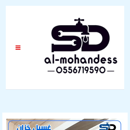
خطي
لى
لمحتوى