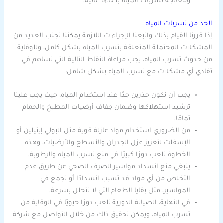
ومعالجة تسربات المياه بكفاءة عالية.
الحد من تسربات المياه
إذا قررنا القيام بذلك واتبعنا الإجراءات اللازمة يمكننا تجنب العديد من
المشكلات المحتملة المتعلقة بتسرب المياه بشكل كامل، وللوقاية
من حدوث تسرب المياه، يجب مراعاة النقاط التالية التي تساهم في
تفادي أي مشكلات مع تسرب المياه بشكل شامل:
يجب أن نكون حذرين جدًا عند استخدام المياه، حيث يجب علينا
ترشيد استهلاكها وضمان جفاف أرضيات المطبخ والحمام
تمامًا.
من الضروري استخدام مواد عازلة قوية مثل البولي إيثيلين أو
الإسفلت لتعزيز عزل الجدران والأسطح والأرضيات، وهذه
الخطوة تلعب دورًا كبيرًا في منع تسرب المياه والرطوبة.
ينبغي منع انسداد مواسير الصرف الصحي عن طريق عدم
التخلص من أي مواد قد تسبب انسدادًا أو تجمع في
المواسير، مثل بقايا الطعام التي لا تتحلل بسرعة.
في النهاية، الصيانة الدورية تلعب دورًا حيويًا في الوقاية من
تسرب المياه، ويمكن تحقيق ذلك من خلال التواصل مع شركة