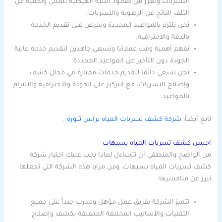
التسربات وتعزز من صمود البنية الهيكلية للمبنى وتحميه من
التلف الناتج عن الرطوبة والتسربات.
نحن نلتزم بالمواعيد المحددة ونحرص على تقديم الخدمة
بالدقة والاحترافية.
نفهم أهمية وقت عملائنا ونسعى جاهدين لتقديم خدمة عالية
الجودة دون التأخير عن المواعيد المحددة.
نحن نسعى دائمًا لتقديم خدمات ممتازة في مجال كشف
وإصلاح التسربات، مع التركيز على الجودة والاحترافية والالتزام
بالمواعيد.
تابع أيضاً:
شركة كشف تسربات المياه براس تنورة
.
احسن كشف تسربات المياه بسيهات
من الواضح والمنطقي أن تتساءل لماذا يجب عليك اختيار شركة
كشف تسربات المياه بسيهات، ومن مزايا هذه الشركة التي تجعلها
تبرز عن منافسيها:
تتميز الشركة بفريق عمل مؤهل ومدرب جيداً على جميع
التقنيات والأساليب المختلفة المتعلقة بكشف وإصلاح