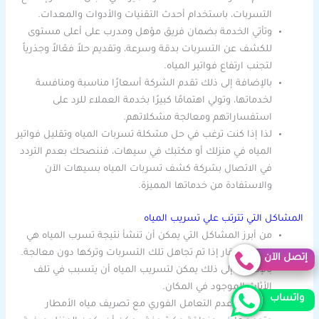
التسربات، باستخدام أحدث التقنيات والأدوات والمعدات.
وتأتي الخدمة بضمان فريق مؤهل ومدرب على أعلى مستوى
للكشف عن التسربات بدقة وسرعة، وتقديم حلاً فعّالاً وجذرياً
لتجنب ارتفاع فواتير المياه.
بالإضافة إلى ذلك تقدم الشركة أسعارًا مناسبة ومنافسة
لخدماتها، وتولي اهتمامًا كبيرًا بخدمة العملاء للرد على
استفساراتهم ومعالجة مشكلاتهم.
لذا إذا كنت ترغب في حل مشكلة تسربات المياه وتقليل فواتير
المياه في منزلك أو مكتبك في سيهات، فننصحك بعدم التردد
في الاتصال بشركة كشف تسربات المياه بسيهات الآن
والاستفادة من خدماتها المميزة.
المشاكل التي تترتب علي تسريب المياه
من أبرز المشاكل التي يمكن أن تنشأ نتيجة تسرب المياه هي
انهيار العقار إذا تم تجاهل تلك التسربات وتركها دون معالجة.
إتصل الآن
بالإضافة إلى ذلك يمكن لتسريب المياه أن يتسبب في تلف
الأثاث الموجود في المكان.
واتساب
وفي حالة عدم التعامل الفوري مع تصريف مياه الأمطار