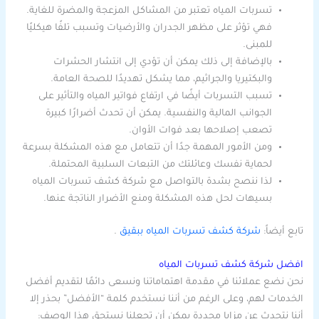
تسربات المياه تعتبر من المشاكل المزعجة والمضرة للغاية.
فهي تؤثر على مظهر الجدران والأرضيات وتسبب تلفًا هيكليًا
للمبنى.
بالإضافة إلى ذلك يمكن أن تؤدي إلى انتشار الحشرات
والبكتيريا والجراثيم، مما يشكل تهديدًا للصحة العامة.
تسبب التسربات أيضًا في ارتفاع فواتير المياه والتأثير على
الجوانب المالية والنفسية. يمكن أن تحدث أضرارًا كبيرة
تصعب إصلاحها بعد فوات الأوان.
ومن الأمور المهمة جدًا أن تتعامل مع هذه المشكلة بسرعة
لحماية نفسك وعائلتك من التبعات السلبية المحتملة.
لذا ننصح بشدة بالتواصل مع شركة كشف تسربات المياه
بسيهات لحل هذه المشكلة ومنع الأضرار الناتجة عنها.
تابع أيضاً:
شركة كشف تسربات المياه ببقيق
.
افضل شركة كشف تسربات المياه
نحن نضع عملائنا في مقدمة اهتماماتنا ونسعى دائمًا لتقديم أفضل
الخدمات لهم، وعلى الرغم من أننا نستخدم كلمة “الأفضل” بحذر إلا
أننا نتحدث عن مزايا محددة يمكن أن تجعلنا نستحق هذا الوصف: