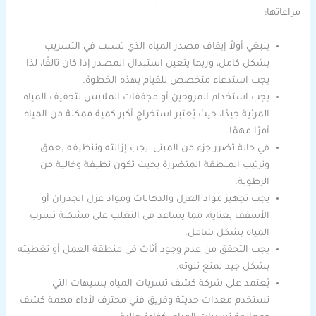
مراعاتها:
ينبغي أولاً إيقاف مصدر المياه الذي تسبب في التسريب
بشكل كامل، وربما يتعين استبدال المصدر إذا كان تالفًا، لذا
يجب استدعاء متخصص للقيام بهذه الخطوة.
يجب استخدام المروحين أو مجففات الملابس لتجفيف المياه
المرئية جيدًا، حيث يُعتبر استخراج أكبر كمية ممكنة من المياه
أمرًا مهمًا.
في حالة تضرر جزء من المبنى، يجب إزالته وتنظيفه بعمق،
وترتيب المنطقة المتضررة بحيث تكون نظيفة وخالية من
الرطوبة.
يجب تجهيز مواد العزل والدهانات ومواد عزل الجدران أو
الأسقف بعناية، مما يساعد في التغلب على مشكلة تسرب
المياه بشكل شامل.
يجب التحقق من عدم وجود أثاث في منطقة العمل أو تغطيته
بشكل جيد لمنع تلوثه.
يُعتمد على شركة كشف تسربات المياه بسيهات التي
تستخدم معدات حديثة وفريق فني محترف لأداء مهمة كشف