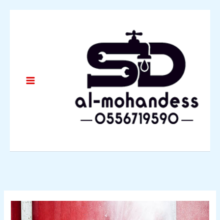
خطي
لى
لمحتوى