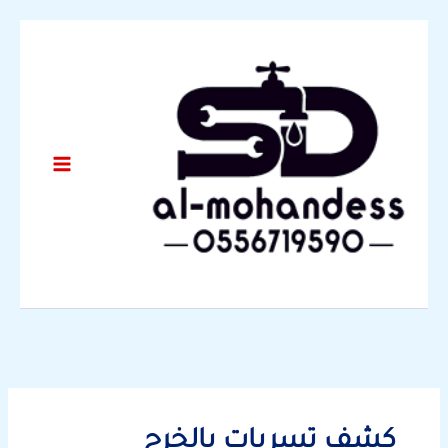
خطي
لى
لمحتوى
كشف تسربات بالخرج