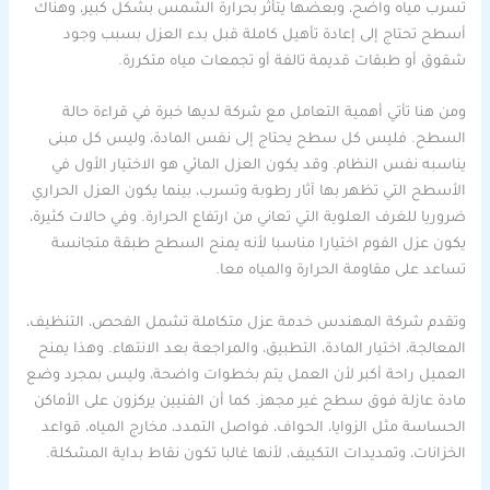
تسرب مياه واضح، وبعضها يتأثر بحرارة الشمس بشكل كبير، وهناك
أسطح تحتاج إلى إعادة تأهيل كاملة قبل بدء العزل بسبب وجود
شقوق أو طبقات قديمة تالفة أو تجمعات مياه متكررة.
ومن هنا تأتي أهمية التعامل مع شركة لديها خبرة في قراءة حالة
السطح. فليس كل سطح يحتاج إلى نفس المادة، وليس كل مبنى
يناسبه نفس النظام. وقد يكون العزل المائي هو الاختيار الأول في
الأسطح التي تظهر بها آثار رطوبة وتسرب، بينما يكون العزل الحراري
ضروريا للغرف العلوية التي تعاني من ارتفاع الحرارة. وفي حالات كثيرة،
يكون عزل الفوم اختيارا مناسبا لأنه يمنح السطح طبقة متجانسة
تساعد على مقاومة الحرارة والمياه معا.
وتقدم شركة المهندس خدمة عزل متكاملة تشمل الفحص، التنظيف،
المعالجة، اختيار المادة، التطبيق، والمراجعة بعد الانتهاء. وهذا يمنح
العميل راحة أكبر لأن العمل يتم بخطوات واضحة، وليس بمجرد وضع
مادة عازلة فوق سطح غير مجهز. كما أن الفنيين يركزون على الأماكن
الحساسة مثل الزوايا، الحواف، فواصل التمدد، مخارج المياه، قواعد
الخزانات، وتمديدات التكييف، لأنها غالبا تكون نقاط بداية المشكلة.