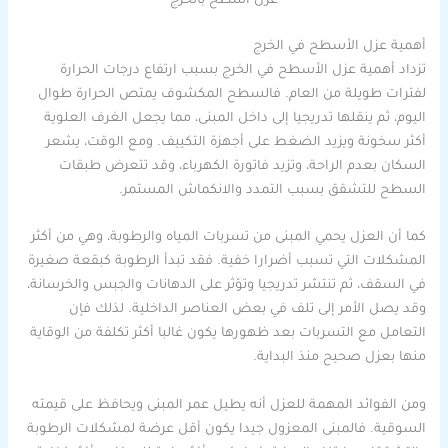
عزل اسطح بالخرج
أهمية عزل الأسطح في الخرج
تزداد أهمية عزل الأسطح في الخرج بسبب ارتفاع درجات الحرارة
لفترات طويلة من العام. فالسطح المكشوف يمتص الحرارة طوال
اليوم، ثم ينقلها تدريجيا إلى داخل المبنى، مما يجعل الغرف العلوية
أكثر سخونة ويزيد الضغط على أجهزة التكييف. ومع الوقت، يشعر
السكان بعدم الراحة، وتزيد فاتورة الكهرباء، وقد تتعرض طبقات
السطح للتشقق بسبب التمدد والانكماش المستمر.
كما أن العزل يحمي المبنى من تسربات المياه والرطوبة، وهي من أكثر
المشكلات التي تسبب أضرارا خفية. فقد تبدأ الرطوبة كبقعة صغيرة
في السقف، ثم تنتشر تدريجيا وتؤثر على الدهانات والجبس والخرسانة،
وقد يصل الأمر إلى تلف في بعض العناصر الداخلية. لذلك فإن
التعامل مع التسربات بعد ظهورها يكون غالبا أكثر تكلفة من الوقاية
منها بعزل صحيح منذ البداية.
ومن الفوائد المهمة للعزل أنه يطيل عمر المبنى ويحافظ على قيمته
السوقية. فالمبنى المعزول جيدا يكون أقل عرضة لمشكلات الرطوبة