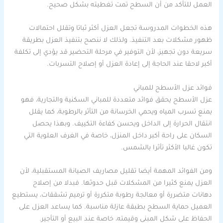
العمل للتأكد من أن السطح تمت تغطيته بشكل صحيح.
هذه الخطوات المدروسة تجعل العزل أكثر ثباتا وتقلل احتمالات
ظهور مشكلات بعد التنفيذ. ولذلك لا ننصح بتنفيذ العزل بطريقة
سريعة دون تجهيز، لأن التوفير في مرحلة التحضير قد يؤدي إلى تكلفة
أكبر لاحقا عند الحاجة إلى إعادة العزل أو إصلاح التسربات.
فوائد عزل الأسطح للمباني
عزل الأسطح يحقق فوائد متعددة للمباني السكنية والتجارية، فهو
يمنع تسرب المياه ويحمي الخرسانة من التأثر بالرطوبة، كما يقلل
انتقال الحرارة إلى الداخل ويحسن كفاءة التكييف. وبهذا يحصل
السكان على راحة أكبر داخل المنزل، خاصة في الغرف العلوية التي
تكون غالبا الأكثر تأثرا بالشمس.
ومن الفوائد المهمة أيضا تقليل مصاريف الصيانة المستقبلية، لأن
العزل يمنع كثيرا من المشكلات قبل حدوثها. فبدلا من إصلاح
دهانات متضررة أو معالجة رطوبة متكررة أو ترميم تشققات، يستطيع
العميل حماية السطح بطبقة عازلة مناسبة. كما يساعد العزل على
الحفاظ على شكل المبنى وقيمته، خاصة عند البيع أو التأجير.