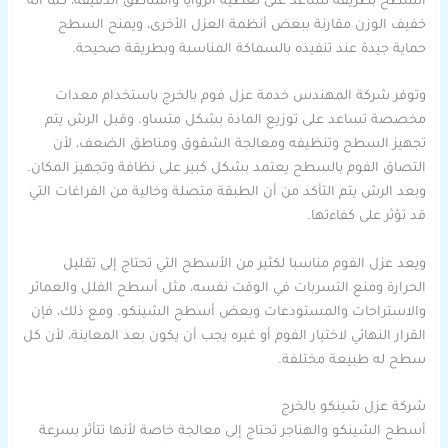
السطح بطريقة تساعد على تغطية الزوايا والمناطق الدقيقة، كما أنه
خفيف الوزن مقارنة ببعض أنظمة العزل الأخرى، ويمنح السطح
حماية جيدة عند تنفيذه بالسماكة المناسبة وبطريقة صحيحة.
وتوفر شركة المهندس خدمة عزل فوم بالخرج باستخدام معدات
مخصصة تساعد على توزيع المادة بشكل متساو. وقبل الرش يتم
تجهيز السطح وتنظيفه ومعالجة الشقوق ومناطق الضعف، لأن
التصاق الفوم بالسطح يعتمد بشكل كبير على نظافة وتجهيز المكان.
وبعد الرش يتم التأكد من أن الطبقة متصلة وخالية من الفراغات التي
قد تؤثر على كفاءتها.
ويعد عزل الفوم مناسبا لكثير من الأسطح التي تحتاج إلى تقليل
الحرارة ومنع التسربات في الوقت نفسه، مثل أسطح الفلل والعمائر
والاستراحات والمستودعات وبعض أسطح الشينكو. ومع ذلك، فإن
القرار النهائي لاختيار الفوم أو غيره يجب أن يكون بعد المعاينة، لأن كل
سطح له طبيعة مختلفة.
شركة عزل شينكو بالخرج
أسطح الشينكو والهناجر تحتاج إلى معالجة خاصة لأنها تتأثر بسرعة