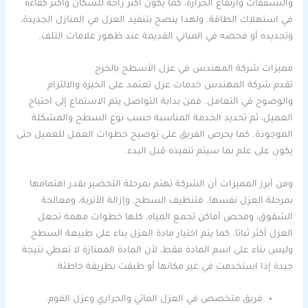
والتشققات وارتفاع الحرارة، كما يكون أكثر راحة للسكان وأكثر كفاءة
في استهلاك الطاقة. ولهذا ينصح بتنفيذ العزل في المنازل الجديدة،
وتجديده أو فحصه في المباني القديمة عند ظهور علامات التلف.
مميزات شركة المهندس في عزل الأسطح بالخرج
تقدم شركة المهندس خدمات عزل تعتمد على الخبرة والالتزام
والوضوح في التعامل. فمن بداية التواصل يتم الاستماع إلى احتياج
العميل، ثم تحديد الخدمة المناسبة حسب نوع السطح والمشكلة
الموجودة. كما يحرص الفريق على توضيح خطوات العمل للعميل حتى
يكون على علم بما سيتم تنفيذه قبل البدء.
ومن أبرز المميزات أن الشركة تهتم بمرحلة التحضير بقدر اهتمامها
بمرحلة العزل نفسها. فتنظيف السطح، وإزالة الأتربة، ومعالجة
الشقوق، وفحص أماكن تجمع المياه، كلها خطوات مهمة تجعل
العزل أكثر ثباتا. كما يتم اختيار مادة العزل بناء على طبيعة السطح
وليس بناء على اسم المادة فقط، لأن المادة الممتازة لا تعطي نتيجة
جيدة إذا استخدمت في غير مكانها أو طبقت بطريقة خاطئة.
فريق متخصص في العزل المائي والحراري وعزل الفوم.