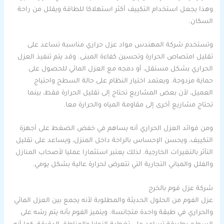
وهذا يجعل استخدام التكييف أكثر استهلاكا للطاقة ويقلل من راحة
السكان.
وتستخدم شركة المهندس مواد عزل حراري مناسبة تساعد على
تقليل امتصاص الحرارة وتحسين كفاءة المبنى. وقد يتم تنفيذ العزل
الحراري بشكل مستقل، أو دمجه مع العزل المائي للحصول على
حماية مزدوجة. ويعتمد اختيار النظام على حالة السطح واحتياج
العميل، لأن بعض المشاريع تحتاج إلى تقليل الحرارة فقط، بينما
تحتاج مشاريع أخرى إلى مقاومة المياه والحرارة معا.
ومن فوائد العزل الحراري أنه يساهم في خفض الضغط على أجهزة
التكييف، ويحسن الإحساس بالراحة داخل المنزل، ويساعد على تقليل
التأثر بالتغيرات الخارجية. لذلك يعتبر استثمارا عمليا لأصحاب المنازل
والفلل والمباني التجارية التي تتعرض لحرارة عالية بشكل يومي.
شركة عزل فوم بالخرج
عزل الفوم من الحلول الحديثة والمطلوبة لأنه يجمع بين العزل المائي
والحراري في طبقة واحدة متجانسة. ويتميز الفوم بأنه يتم رشه على