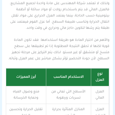
ولذلك لا تعتمد شركة المهندس على مادة واحدة لجميع المشاريع.
فالعزل المائي قد يتم باستخدام رولات أو مواد سائلة أو أنظمة
بيتومينية حسب الحاجة، بينما يعتمد العزل الحراري على مواد تقلل
انتقال الحرارة وتناسب طبيعة السطح. أما عزل الفوم فيعتمد على
طبقة يتم رشها لتكوين حاجز مائي وحراري في وقت واحد.
والأهم من اختيار المادة هو طريقة استخدامها. فقد تكون المادة
قوية لكنها لا تحقق النتيجة المطلوبة إذا تم تطبيقها على سطح
متسخ أو متشقق أو غير مستو. لذلك يتم التركيز على مرحلة تجهيز
السطح، لأن جودة التحضير تؤثر بشكل مباشر على عمر العزل وثباته.
نوع
الاستخدام المناسب
أبرز المميزات
العزل
العزل
الأسطح التي تعاني من
منع وصول المياه
المائي
تسربات ورطوبة
وحماية الخرسانة
العزل
المنازل المتأثرة بحرارة
تقليل الحرارة وتحسين