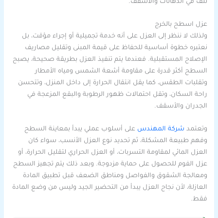
تلف في الدهانات والأسقف.
عزل اسطح بالخرج
ولذلك لا ننظر إلى العزل على أنه خدمة تجميلية أو إجراء مؤقت، بل
نعتبره خطوة أساسية للحفاظ على قيمة المبنى وتقليل مصاريف
الإصلاح المستقبلية. فعندما يتم تنفيذ العزل بطريقة صحيحة، يصبح
السطح أكثر قدرة على مقاومة أشعة الشمس ومياه الأمطار
وتقلبات الطقس، كما يقل انتقال الحرارة إلى داخل المنزل، وتتحسن
راحة السكان، وتقل احتمالات ظهور الرطوبة والبقع المزعجة في
الجدران والأسقف.
وتعتمد
شركة المهندس
على أسلوب عملي يبدأ بمعاينة السطح
وفهم طبيعة المشكلة، ثم تحديد نوع العزل الأنسب، سواء كان
العزل المائي لمقاومة التسربات، أو العزل الحراري لتقليل الحرارة، أو
عزل الفوم للحصول على حماية مزدوجة. وبعد ذلك يتم تجهيز السطح
ومعالجة الشقوق والفواصل ومناطق الضعف قبل تطبيق المادة
العازلة، لأن نجاح العزل يبدأ من التحضير الجيد وليس من وضع المادة
فقط.