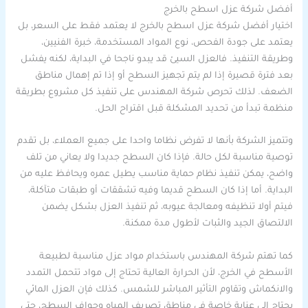
أفضل شركة عزل اسطح بالخرج
اختيار أفضل شركة عزل اسطح بالخرج لا يعتمد فقط على السعر، بل
يعتمد على جودة الفحص، نوع المواد المستخدمة، خبرة الفنيين،
وطريقة التنفيذ. فالعزل السيئ قد يبدو ناجحا في البداية، لكنه يفشل
بعد فترة قصيرة إذا لم يتم تجهيز السطح أو إذا تم إهمال مناطق
الضعف. لذلك تحرص شركة المهندس على تنفيذ كل مشروع بطريقة
منظمة تبدأ من تحديد المشكلة قبل اقتراح الحل.
وتتميز الشركة بأنها لا تفرض نظاما واحدا على جميع العملاء، بل تقدم
توصية مناسبة لكل حالة. فإذا كان السطح جديدا ولا يعاني من تلف
واضح، يمكن تنفيذ نظام حماية مناسب يطيل عمره ويحافظ عليه من
البداية. أما إذا كان السطح قديما وفيه تشققات أو طبقات متآكلة،
فيتم أولا تنظيفه ومعالجة عيوبه، ثم تنفيذ العزل بشكل يضمن
الالتصاق الجيد والثبات لأطول مدة ممكنة.
كما تهتم شركة المهندس باستخدام مواد عزل مناسبة لطبيعة
الأسطح في الخرج، لأن الحرارة العالية تحتاج إلى مواد تتحمل التمدد
والانكماش وتقاوم التأثير المباشر للشمس. كذلك فإن العزل المائي
يحتاج إلى عناية خاصة في مناطق تصريف المياه وحواف السطح، حتى