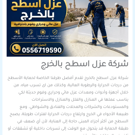
شركة عزل اسطح بالخرج
شركة عزل اسطح بالخرج تقدم أفضل طرقنا الخاصة لحماية الأسطح
من درجات الحرارة والرطوبة العالية، وكذلك من اى تسرب مياه، من
خلال أجهزة وأدوات ومعدات عزل مائي وحراري وفوم حديثة لكي
يناسب عملها في المنازل والفلل والمنازل والاستراحات
والمستودعات والشركات والمحلات والفنادق والشواطي. ومع
طبيعة الأجواء في الخرج وارتفاع درجات الحرارة لفترات طويلة، يصبح
السطح من أكثر أجزاء المبنى حاجة إلى العناية، لأن أي ضعف في
طبقة الحماية قد يتحول مع الوقت إلى تسربات داخلية أو تشققات أو