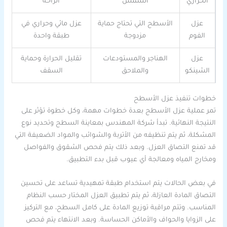
الحراري
الشمس
الراحة
عزل
الأسطح التي تحتاج حماية
عزل مائي وحراري في
الفوم
مزدوجة
طبقة واحدة
عزل
الهناجر والمستودعات
تقليل الحرارة وحماية
الشينكو
والملاحق
السقف
خطوات تنفيذ عزل الأسطح
تمر عملية عزل الأسطح بعدة خطوات مهمة، وكل خطوة تؤثر على
النتيجة النهائية. تبدأ شركة المهندس بمعاينة السطح وتحديد نوع
المشكلة، ثم يتم تنظيفه من الأتربة والشوائب والمواد الضعيفة التي
قد تمنع التصاق العزل. وبعد ذلك يتم فحص الشقوق والفواصل
ومخارج المياه ومعالجة أي عيوب قبل بدء التطبيق.
في بعض الحالات يتم استخدام طبقة تمهيدية تساعد على تحسين
التصاق المادة العازلة، ثم يتم تطبيق العزل المختار حسب النظام
المناسب. وتتم مراقبة توزيع المادة على كامل السطح، مع التركيز
على الزوايا والحواف والأماكن الحساسة. وبعد الانتهاء يتم فحص