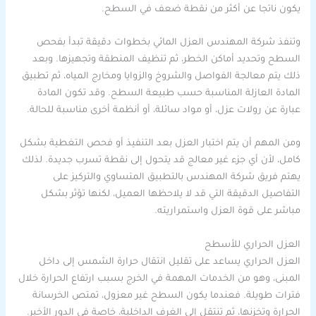
يكون ناتجا عن أكثر من نقطة ضعف في السطح.
وتنفذ شركة المهندس العزل المائي بخطوات دقيقة تبدأ بفحص
السطح وتحديد أماكن الخطر، ثم تنظيف المنطقة وتجهيزها. وبعد
ذلك يتم معالجة الفواصل والشروخ والزوايا ومخارج المياه، ثم تطبيق
المادة العازلة المناسبة حسب طبيعة السطح. وقد تكون المادة
عبارة عن رولات عزل، أو مواد سائلة، أو أنظمة أخرى مناسبة للحالة.
ومن المهم أن يتم اختبار العزل بعد التنفيذ أو فحص التغطية بشكل
كامل، لأن أي جزء غير معالج قد يتحول إلى نقطة تسرب جديدة. لذلك
يهتم فريق شركة المهندس بالتطبيق المتساوي والتركيز على
التفاصيل الدقيقة التي قد لا يلاحظها العميل، لكنها تؤثر بشكل
مباشر على قوة العزل واستمراريته.
العزل الحراري للأسطح
العزل الحراري يساعد على تقليل انتقال حرارة الشمس إلى داخل
المبنى، وهو من الخدمات المهمة في الخرج بسبب ارتفاع الحرارة خلال
فترات طويلة. فعندما يكون السطح غير معزول، تمتص الخرسانة
الحرارة وتخزنها، ثم تنتقل إلى الغرف الداخلية، خاصة في الدور الأخير.