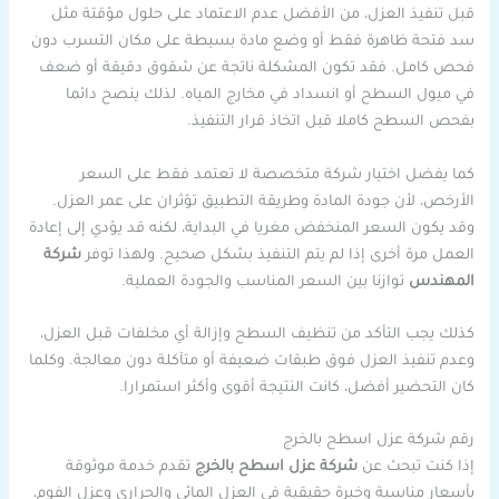
قبل تنفيذ العزل، من الأفضل عدم الاعتماد على حلول مؤقتة مثل
سد فتحة ظاهرة فقط أو وضع مادة بسيطة على مكان التسرب دون
فحص كامل. فقد تكون المشكلة ناتجة عن شقوق دقيقة أو ضعف
في ميول السطح أو انسداد في مخارج المياه. لذلك ينصح دائما
بفحص السطح كاملا قبل اتخاذ قرار التنفيذ.
كما يفضل اختيار شركة متخصصة لا تعتمد فقط على السعر
الأرخص، لأن جودة المادة وطريقة التطبيق تؤثران على عمر العزل.
وقد يكون السعر المنخفض مغريا في البداية، لكنه قد يؤدي إلى إعادة
العمل مرة أخرى إذا لم يتم التنفيذ بشكل صحيح. ولهذا توفر
شركة
المهندس
توازنا بين السعر المناسب والجودة العملية.
كذلك يجب التأكد من تنظيف السطح وإزالة أي مخلفات قبل العزل،
وعدم تنفيذ العزل فوق طبقات ضعيفة أو متآكلة دون معالجة. وكلما
كان التحضير أفضل، كانت النتيجة أقوى وأكثر استمرارا.
رقم شركة عزل اسطح بالخرج
إذا كنت تبحث عن
شركة عزل اسطح بالخرج
تقدم خدمة موثوقة
بأسعار مناسبة وخبرة حقيقية في العزل المائي والحراري وعزل الفوم،