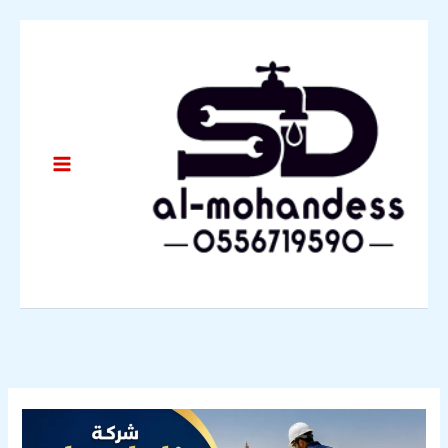
خطي
لى
لمحتوى