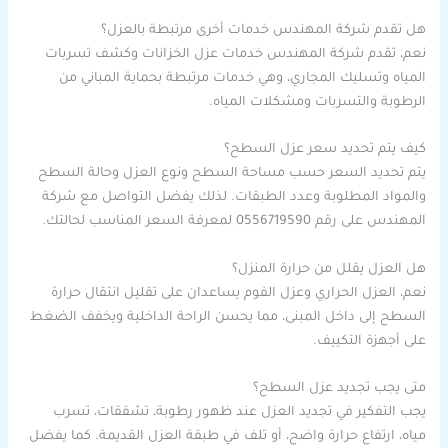
هل تقدم شركة المهندس خدمات أخرى مرتبطة بالعزل؟
نعم، تقدم شركة المهندس خدمات عزل الخزانات وكشف تسربات
المياه وتسليك المجاري، وهي خدمات مرتبطة بحماية المباني من
الرطوبة والتسربات ومشكلات المياه.
كيف يتم تحديد سعر عزل السطح؟
يتم تحديد السعر حسب مساحة السطح ونوع العزل وحالة السطح
والمواد المطلوبة وعدد الطبقات. لذلك يفضل التواصل مع شركة
المهندس على رقم 0556719590 لمعرفة السعر المناسب لحالتك.
هل العزل يقلل من حرارة المنزل؟
نعم، العزل الحراري وعزل الفوم يساعدان على تقليل انتقال حرارة
السطح إلى داخل المبنى، مما يحسن الراحة الداخلية ويخفف الضغط
على أجهزة التكييف.
متى يجب تجديد عزل السطح؟
يجب التفكير في تجديد العزل عند ظهور رطوبة، تشققات، تسرب
مياه، ارتفاع حرارة واضح، أو تلف في طبقة العزل القديمة. كما يفضل